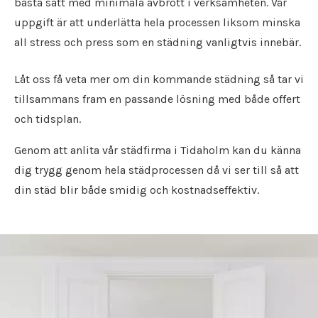
bästa sätt med minimala avbrott i verksamheten. Vår
Flyttfirma Nacka
Städfirma Norberg
uppgift är att underlätta hela processen liksom minska
Flyttfirma Nora
Städfirma Norrköping
Flyttfirma Norberg
all stress och press som en städning vanligtvis innebär.
Städfirma Nyköping
Flyttfirma Norrköping
Städfirma Oxelösund
Flyttfirma Nybro
Låt oss få veta mer om din kommande städning så tar vi
Städfirma Säffle
Flyttfirma Nyköping
Städfirma Sala
tillsammans fram en passande lösning med både offert
Flyttfirma Oskarshamn
Städfirma Skara
och tidsplan.
Flyttfirma Oxelösund
Städfirma Skinnskatteberg
Flyttfirma Säffle
Genom att anlita vår städfirma i Tidaholm kan du känna
Städfirma Skövde
Flyttfirma Sala
Städfirma Södertälje
dig trygg genom hela städprocessen då vi ser till så att
Flyttfirma Sandviken
Städfirma Sollentuna
din städ blir både smidig och kostnadseffektiv.
Flyttfirma Skara
Städfirma Solna
Flyttfirma Skinnskatteberg
Städfirma Stockholm
Flyttfirma Skövde
Städfirma Strängnäs
Flyttfirma Södertälje
Städfirma Surahammar
Flyttfirma Sollentuna
Städfirma Täby
Flyttfirma Solna
Städfirma Tibro
Flyttfirma Stockholm
Städfirma Tidaholm
Flyttfirma Strängnäs