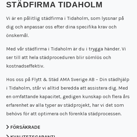
Städfirma Falköping
STÄDFIRMA TIDAHOLM
Flyttfirma Falun
Städfirma Falun
Flyttfirma Filipstad
Städfirma Filipstad
Vi är en pålitlig städfirma i Tidaholm, som lyssnar på
Flyttfirma Flen
Städfirma Flen
dig och anpassar oss efter dina specifika krav och
Flyttfirma Forshaga
Städfirma Forshaga
önskemål.
Flyttfirma Gnesta
Städfirma Gnesta
Flyttfirma Götene
Städfirma Götene
Med vår städfirma i Tidaholm är du i trygga händer. Vi
Flyttfirma Grästorp
Städfirma Grästorp
ser till att hela städproceduren blir sömlös och
Flyttfirma Grums
Städfirma Grums
kostnadseffektiv.
Flyttfirma Gullspång
Städfirma Gullspång
Flyttfirma Hällefors
Städfirma Hällefors
Hos oss på Flytt & Städ AMA Sverige AB – Din städhjälp
Flyttfirma Hallsberg
Städfirma Hallsberg
i Tidaholm, står vi alltid beredda att assistera dig. Med
Flyttfirma Hallstahammar
Städfirma Hallstahammar
en omfattande kapacitet, gedigen kunskap och flera års
Flyttfirma Hammarö
Städfirma Hammarö
Flyttfirma Hjo
erfarenhet av alla typer av städprojekt, har vi det som
Städfirma Hjo
Flyttfirma Huddinge
behövs för att optimera och förenkla städprocessen.
Städfirma Huddinge
Flyttfirma Jakobsberg
Städfirma Jakobsberg
Flyttfirma Kalmar
FÖRSÄKRADE
Städfirma Karlsborg
Flyttfirma Karlsborg
Städfirma Karlskoga
KVALITETSGARANTI