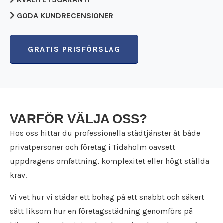
Flyttfirma Karlskoga
Städfirma Karlstad
GODA KUNDRECENSIONER
Flyttfirma Karlstad
Städfirma Katrineholm
Flyttfirma Katrineholm
Städfirma Kil
Flyttfirma Kil
Städfirma Köping
GRATIS PRISFÖRSLAG
Flyttfirma Kolsva
Städfirma Kristinehamn
Flyttfirma Köping
Städfirma Kumla
Flyttfirma Kristinehamn
Städfirma Kungsängen
Flyttfirma Kumla
Städfirma Kungsör
Flyttfirma Kungsängen
Städfirma Laxå
VARFÖR VÄLJA OSS?
Flyttfirma Kungsör
Städfirma Lekeberg
Flyttfirma Laxå
Hos oss hittar du professionella städtjänster åt både
Städfirma Lidköping
Flyttfirma Lekeberg
Städfirma Lindesberg
privatpersoner och företag i Tidaholm oavsett
Flyttfirma Lidköping
Städfirma Linköping
uppdragens omfattning, komplexitet eller högt ställda
Flyttfirma Lindesberg
Städfirma Ljusnarsberg
krav.
Flyttfirma Linköping
Städfirma Mariestad
Flyttfirma Ljusnarsberg
Städfirma Motala
Vi vet hur vi städar ett bohag på ett snabbt och säkert
Flyttfirma Mariestad
Städfirma Nacka
sätt liksom hur en företagsstädning genomförs på
Flyttfirma Motala
Städfirma Nora