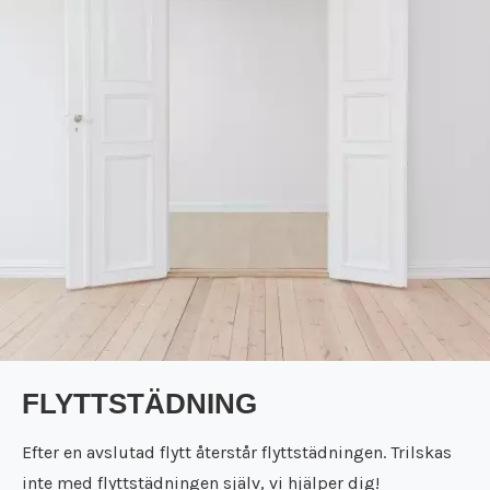
Städfirma Töreboda
Flyttfirma Surahammar
Städfirma Trosa
Flyttfirma Täby
Städfirma Uppsala
Flyttfirma Tibro
Städfirma Vara
Flyttfirma Tidaholm
Städfirma Västerås
Flyttfirma Töreboda
Städfirma Vingåker
Flyttfirma Trosa
Städfirma Örebro
Flyttfirma Uppsala
Flyttfirma Vara
Flyttfirma Västerås
Flyttfirma Vingåker
Flyttfirma Örebro
FLYTTSTÄDNING
Efter en avslutad flytt återstår flyttstädningen. Trilskas
inte med flyttstädningen själv, vi hjälper dig!