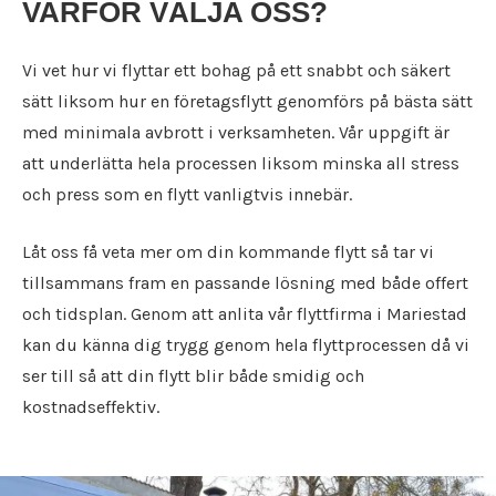
VARFÖR VÄLJA OSS?
Flyttfirma Karlskoga
Städfirma Karlstad
Flyttfirma Karlstad
Städfirma Katrineholm
Vi vet hur vi flyttar ett bohag på ett snabbt och säkert
Flyttfirma Katrineholm
Städfirma Kil
Flyttfirma Kil
sätt liksom hur en företagsflytt genomförs på bästa sätt
Städfirma Köping
Flyttfirma Kolsva
med minimala avbrott i verksamheten. Vår uppgift är
Städfirma Kristinehamn
Flyttfirma Köping
Städfirma Kumla
att underlätta hela processen liksom minska all stress
Flyttfirma Kristinehamn
Städfirma Kungsängen
och press som en flytt vanligtvis innebär.
Flyttfirma Kumla
Städfirma Kungsör
Flyttfirma Kungsängen
Städfirma Laxå
Låt oss få veta mer om din kommande flytt så tar vi
Flyttfirma Kungsör
Städfirma Lekeberg
tillsammans fram en passande lösning med både offert
Flyttfirma Laxå
Städfirma Lidköping
och tidsplan. Genom att anlita vår flyttfirma i Mariestad
Flyttfirma Lekeberg
Städfirma Lindesberg
Flyttfirma Lidköping
kan du känna dig trygg genom hela flyttprocessen då vi
Städfirma Linköping
Flyttfirma Lindesberg
ser till så att din flytt blir både smidig och
Städfirma Ljusnarsberg
Flyttfirma Linköping
Städfirma Mariestad
kostnadseffektiv.
Flyttfirma Ljusnarsberg
Städfirma Motala
Flyttfirma Mariestad
Städfirma Nacka
Flyttfirma Motala
Städfirma Nora