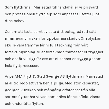
Städfirma Töreboda
Flyttfirma Surahammar
Som flyttfirma i Mariestad tillhandahåller vi prisvärd
Städfirma Trosa
Flyttfirma Täby
och professionell flytthjälp som anpassas utefter just
Städfirma Uppsala
Flyttfirma Tibro
Städfirma Vara
dina behov.
Flyttfirma Tidaholm
Städfirma Västerås
Flyttfirma Töreboda
Genom att lasta samt avlasta ditt bohag på rätt sätt
Städfirma Vingåker
Flyttfirma Trosa
Städfirma Örebro
minimerar vi risken för uppkomna skador. Om olyckan
Flyttfirma Uppsala
skulle vara framme får ni full täckning från vårt
Flyttfirma Vara
försäkringsbolag. Vi är försäkrade främst för er trygghet
Flyttfirma Västerås
och det är viktigt för oss att ni känner er trygga genom
Flyttfirma Vingåker
hela flyttprocessen.
Flyttfirma Örebro
Vi på
AMA Flytt & Städ Sverige AB
flyttfirma i Mariestad
är alltid redo att vara behjälpliga. Med stor kapacitet,
gedigen kunskap och mångårig erfarenhet från alla
sorters flyttar har vi vad som krävs för att effektivisera
och underlätta flytten.