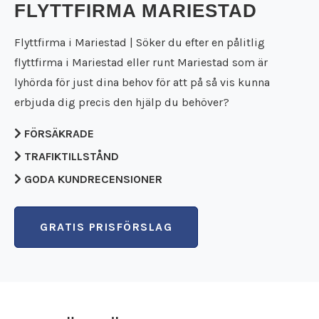
Städfirma Falköping
FLYTTFIRMA MARIESTAD
Flyttfirma Falun
Städfirma Falun
Flyttfirma Filipstad
Städfirma Filipstad
Flyttfirma i Mariestad | Söker du efter en pålitlig
Flyttfirma Flen
Städfirma Flen
flyttfirma i Mariestad eller runt Mariestad som är
Flyttfirma Forshaga
Städfirma Forshaga
lyhörda för just dina behov för att på så vis kunna
Flyttfirma Gnesta
Städfirma Gnesta
erbjuda dig precis den hjälp du behöver?
Flyttfirma Götene
Städfirma Götene
Flyttfirma Grästorp
Städfirma Grästorp
FÖRSÄKRADE
Flyttfirma Grums
Städfirma Grums
Flyttfirma Gullspång
TRAFIKTILLSTÅND
Städfirma Gullspång
Flyttfirma Hällefors
Städfirma Hällefors
GODA KUNDRECENSIONER
Flyttfirma Hallsberg
Städfirma Hallsberg
Flyttfirma Hallstahammar
Städfirma Hallstahammar
Flyttfirma Hammarö
GRATIS PRISFÖRSLAG
Städfirma Hammarö
Flyttfirma Hjo
Städfirma Hjo
Flyttfirma Huddinge
Städfirma Huddinge
Flyttfirma Jakobsberg
Städfirma Jakobsberg
Flyttfirma Kalmar
Städfirma Karlsborg
Flyttfirma Karlsborg
Städfirma Karlskoga