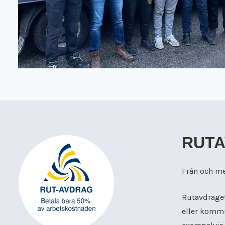
RUT
Från och med
Rutavdraget
eller kommu