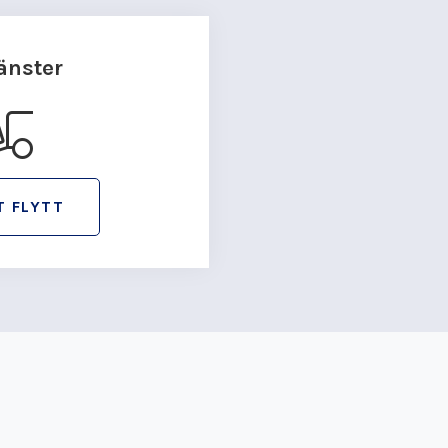
jänster
T FLYTT