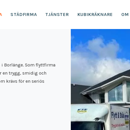
A
STÄDFIRMA
TJÄNSTER
KUBIKRÄKNARE
OM
 i Borlänge. Som flyttfirma
är en trygg, smidig och
som krävs för en seriös