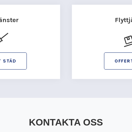
änster
Flytt
T STÄD
OFFER
KONTAKTA OSS