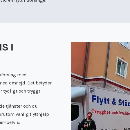
id en flytt i Borlänge.
S I
isförslag med
 med omnejd. Det betyder
r tydligt och tryggt.
nde tjänster och du
örutom vanlig flytthjälp
xempelvis: