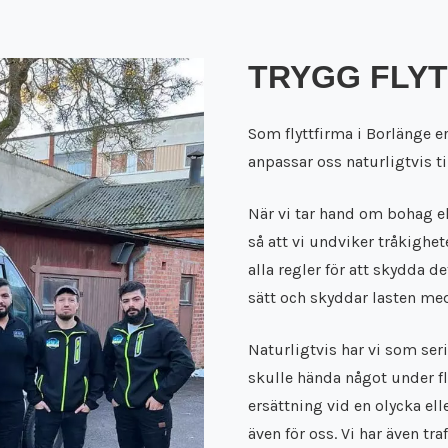
TRYGG FLYT
Som flyttfirma i Borlänge erb
anpassar oss naturligtvis t
När vi tar hand om bohag elle
så att vi undviker tråkighet
alla regler för att skydda de
sätt och skyddar lasten med
Naturligtvis har vi som seri
skulle hända något under fl
ersättning vid en olycka ell
även för oss. Vi har även tra