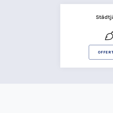
Städtj
OFFER