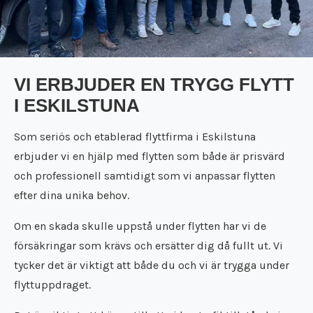
Städfirma Töreboda
Flyttfirma Surahammar
Städfirma Trosa
Flyttfirma Täby
Städfirma Uppsala
Flyttfirma Tibro
Städfirma Vara
Flyttfirma Tidaholm
Städfirma Västerås
VI ERBJUDER EN TRYGG FLYTT
Flyttfirma Töreboda
Städfirma Vingåker
I ESKILSTUNA
Flyttfirma Trosa
Städfirma Örebro
Flyttfirma Uppsala
Som seriös och etablerad flyttfirma i Eskilstuna
Flyttfirma Vara
Flyttfirma Västerås
erbjuder vi en hjälp med flytten som både är prisvärd
Flyttfirma Vingåker
och professionell samtidigt som vi anpassar flytten
Flyttfirma Örebro
efter dina unika behov.
Om en skada skulle uppstå under flytten har vi de
försäkringar som krävs och ersätter dig då fullt ut. Vi
tycker det är viktigt att både du och vi är trygga under
flyttuppdraget.