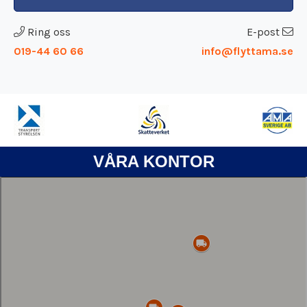
privatpersoner och företag i Eskilstuna med
Ring oss
E-post
omnejd.
019-44 60 66
info@flyttama.se
Kontakta oss gärna och berätta för oss om din flytt
så kan vi gemensamt komma fram till ett bra
upplägg som även innefattar ett bra pris och en
bra tidsplanering.
Välkommen till en ansvarstagande flyttfirma i
VÅRA KONTOR
Eskilstuna.