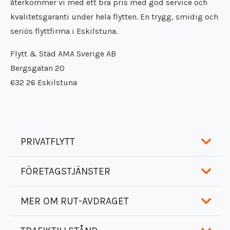
återkommer vi med ett bra pris med god service och
kvalitetsgaranti under hela flytten. En trygg, smidig och
seriös flyttfirma i Eskilstuna.
Flytt & Städ AMA Sverige AB
Bergsgatan 20
632 26 Eskilstuna
PRIVATFLYTT
FÖRETAGSTJÄNSTER
Bohagsflytt åt privatpersoner är en av de mest
förekommande tjänsterna som vår flyttfirma
MER OM RUT-AVDRAGET
regelbundet utför i Eskilstuna.
Vår flyttfirma hjälper naturligtvis även företag,
föreningar, kommuner och alla andra som har ett
Beroende på önskemål och budget för