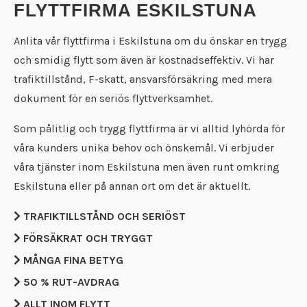
Städfirma Falköping
FLYTTFIRMA ESKILSTUNA
Flyttfirma Falun
Städfirma Falun
Flyttfirma Filipstad
Städfirma Filipstad
Anlita vår flyttfirma i Eskilstuna om du önskar en trygg
Flyttfirma Flen
Städfirma Flen
och smidig flytt som även är kostnadseffektiv. Vi har
Flyttfirma Forshaga
Städfirma Forshaga
trafiktillstånd, F-skatt, ansvarsförsäkring med mera
Flyttfirma Gnesta
Städfirma Gnesta
dokument för en seriös flyttverksamhet.
Flyttfirma Götene
Städfirma Götene
Flyttfirma Grästorp
Städfirma Grästorp
Som pålitlig och trygg flyttfirma är vi alltid lyhörda för
Flyttfirma Grums
Städfirma Grums
våra kunders unika behov och önskemål. Vi erbjuder
Flyttfirma Gullspång
Städfirma Gullspång
Flyttfirma Hällefors
våra tjänster inom Eskilstuna men även runt omkring
Städfirma Hällefors
Flyttfirma Hallsberg
Eskilstuna eller på annan ort om det är aktuellt.
Städfirma Hallsberg
Flyttfirma Hallstahammar
Städfirma Hallstahammar
TRAFIKTILLSTÅND OCH SERIÖST
Flyttfirma Hammarö
Städfirma Hammarö
Flyttfirma Hjo
FÖRSÄKRAT OCH TRYGGT
Städfirma Hjo
Flyttfirma Huddinge
Städfirma Huddinge
MÅNGA FINA BETYG
Flyttfirma Jakobsberg
Städfirma Jakobsberg
50 % RUT-AVDRAG
Flyttfirma Kalmar
Städfirma Karlsborg
Flyttfirma Karlsborg
ALLT INOM FLYTT
Städfirma Karlskoga