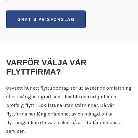
Flyttfirma Karlskoga
Städfirma Karlstad
Flyttfirma Karlstad
Städfirma Katrineholm
GRATIS PRISFÖRSLAG
Flyttfirma Katrineholm
Städfirma Kil
Flyttfirma Kil
Städfirma Köping
Flyttfirma Kolsva
Städfirma Kristinehamn
Flyttfirma Köping
Städfirma Kumla
Flyttfirma Kristinehamn
Städfirma Kungsängen
Flyttfirma Kumla
Städfirma Kungsör
VARFÖR VÄLJA VÅR
Flyttfirma Kungsängen
Städfirma Laxå
FLYTTFIRMA?
Flyttfirma Kungsör
Städfirma Lekeberg
Flyttfirma Laxå
Städfirma Lidköping
Flyttfirma Lekeberg
Oavsett hur ett flyttuppdrag ser ut avseende omfattning
Städfirma Lindesberg
Flyttfirma Lidköping
eller svårighetsgrad är vi flexibla och erbjuder en
Städfirma Linköping
Flyttfirma Lindesberg
proffsig flytt i Eskilstuna utan störningar. Då vår
Städfirma Ljusnarsberg
Flyttfirma Linköping
Städfirma Mariestad
flyttfirma har lång erfarenhet av en mängd olika
Flyttfirma Ljusnarsberg
Städfirma Motala
flyttningar kan du vara säker på att du får den bästa
Flyttfirma Mariestad
Städfirma Nacka
servicen.
Flyttfirma Motala
Städfirma Nora