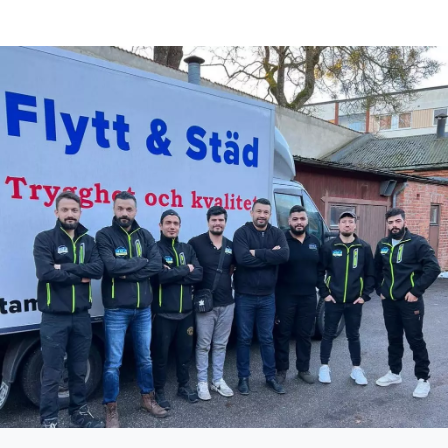
Flyttfirma Nacka
Städfirma Norberg
Flyttfirma Nora
Städfirma Norrköping
Flyttfirma Norberg
Städfirma Nyköping
Flyttfirma Norrköping
Städfirma Oxelösund
Flyttfirma Nybro
Städfirma Säffle
Flyttfirma Nyköping
Städfirma Sala
Flyttfirma Oskarshamn
Städfirma Skara
Flyttfirma Oxelösund
Städfirma Skinnskatteberg
Flyttfirma Säffle
Städfirma Skövde
Flyttfirma Sala
Städfirma Södertälje
Flyttfirma Sandviken
Städfirma Sollentuna
Flyttfirma Skara
Städfirma Solna
Flyttfirma Skinnskatteberg
Städfirma Stockholm
Flyttfirma Skövde
Städfirma Strängnäs
Flyttfirma Södertälje
Städfirma Surahammar
Flyttfirma Sollentuna
Städfirma Täby
Flyttfirma Solna
Städfirma Tibro
Flyttfirma Stockholm
Städfirma Tidaholm
Flyttfirma Strängnäs