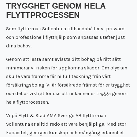
Städfirma Töreboda
TRYGGHET GENOM HELA
Flyttfirma Surahammar
Städfirma Trosa
FLYTTPROCESSEN
Flyttfirma Täby
Städfirma Uppsala
Flyttfirma Tibro
Städfirma Vara
Som flyttfirma i Sollentuna tillhandahåller vi prisvärd
Flyttfirma Tidaholm
Städfirma Västerås
och professionell flytthjälp som anpassas utefter just
Flyttfirma Töreboda
Städfirma Vingåker
Flyttfirma Trosa
dina behov.
Städfirma Örebro
Flyttfirma Uppsala
Genom att lasta samt avlasta ditt bohag på rätt sätt
Flyttfirma Vara
Flyttfirma Västerås
minimerar vi risken för uppkomna skador. Om olyckan
Flyttfirma Vingåker
skulle vara framme får ni full täckning från vårt
Flyttfirma Örebro
försäkringsbolag. Vi är försäkrade främst för er trygghet
och det är viktigt för oss att ni känner er trygga genom
hela flyttprocessen.
Vi på
Flytt & Städ AMA Sverige AB
flyttfirma i
Sollentuna är alltid redo att vara behjälpliga. Med stor
kapacitet, gedigen kunskap och mångårig erfarenhet