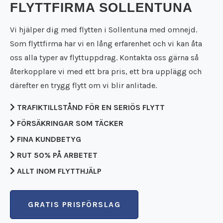
Städfirma Falköping
FLYTTFIRMA SOLLENTUNA
Flyttfirma Falun
Städfirma Falun
Flyttfirma Filipstad
Städfirma Filipstad
Vi hjälper dig med flytten i Sollentuna med omnejd.
Flyttfirma Flen
Städfirma Flen
Som flyttfirma har vi en lång erfarenhet och vi kan åta
Flyttfirma Forshaga
Städfirma Forshaga
oss alla typer av flyttuppdrag. Kontakta oss gärna så
Flyttfirma Gnesta
Städfirma Gnesta
återkopplare vi med ett bra pris, ett bra upplägg och
Flyttfirma Götene
Städfirma Götene
Flyttfirma Grästorp
därefter en trygg flytt om vi blir anlitade.
Städfirma Grästorp
Flyttfirma Grums
Städfirma Grums
TRAFIKTILLSTÅND FÖR EN SERIÖS FLYTT
Flyttfirma Gullspång
Städfirma Gullspång
Flyttfirma Hällefors
FÖRSÄKRINGAR SOM TÄCKER
Städfirma Hällefors
Flyttfirma Hallsberg
Städfirma Hallsberg
FINA KUNDBETYG
Flyttfirma Hallstahammar
Städfirma Hallstahammar
RUT 50% PÅ ARBETET
Flyttfirma Hammarö
Städfirma Hammarö
Flyttfirma Hjo
ALLT INOM FLYTTHJÄLP
Städfirma Hjo
Flyttfirma Huddinge
Städfirma Huddinge
Flyttfirma Jakobsberg
Städfirma Jakobsberg
GRATIS PRISFÖRSLAG
Flyttfirma Kalmar
Städfirma Karlsborg
Flyttfirma Karlsborg
Städfirma Karlskoga