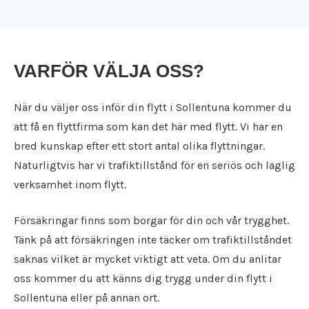
Flyttfirma Karlskoga
Städfirma Karlstad
Flyttfirma Karlstad
Städfirma Katrineholm
Flyttfirma Katrineholm
Städfirma Kil
Flyttfirma Kil
Städfirma Köping
VARFÖR VÄLJA OSS?
Flyttfirma Kolsva
Städfirma Kristinehamn
Flyttfirma Köping
Städfirma Kumla
När du väljer oss inför din flytt i Sollentuna kommer du
Flyttfirma Kristinehamn
Städfirma Kungsängen
att få en flyttfirma som kan det här med flytt. Vi har en
Flyttfirma Kumla
Städfirma Kungsör
Flyttfirma Kungsängen
bred kunskap efter ett stort antal olika flyttningar.
Städfirma Laxå
Flyttfirma Kungsör
Naturligtvis har vi trafiktillstånd för en seriös och laglig
Städfirma Lekeberg
Flyttfirma Laxå
verksamhet inom flytt.
Städfirma Lidköping
Flyttfirma Lekeberg
Städfirma Lindesberg
Flyttfirma Lidköping
Städfirma Linköping
Försäkringar finns som borgar för din och vår trygghet.
Flyttfirma Lindesberg
Städfirma Ljusnarsberg
Tänk på att försäkringen inte täcker om trafiktillståndet
Flyttfirma Linköping
Städfirma Mariestad
saknas vilket är mycket viktigt att veta. Om du anlitar
Flyttfirma Ljusnarsberg
Städfirma Motala
oss kommer du att känns dig trygg under din flytt i
Flyttfirma Mariestad
Städfirma Nacka
Flyttfirma Motala
Sollentuna eller på annan ort.
Städfirma Nora