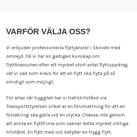
Flyttfirma Karlskoga
Städfirma Karlstad
Flyttfirma Karlstad
Städfirma Katrineholm
Flyttfirma Katrineholm
Städfirma Kil
Flyttfirma Kil
Städfirma Köping
VARFÖR VÄLJA OSS?
Flyttfirma Kolsva
Städfirma Kristinehamn
Flyttfirma Köping
Städfirma Kumla
Vi erbjuder professionella flyttjänster i Skövde med
Flyttfirma Kristinehamn
Städfirma Kungsängen
omnejd. Då vi har en gedigen kunskap om
Flyttfirma Kumla
Städfirma Kungsör
Flyttfirma Kungsängen
flyttbranschen efter ett mycket stort antal flyttuppdrag
Städfirma Laxå
Flyttfirma Kungsör
vet vi vad som krävs för att en flytt ska flyta på så
Städfirma Lekeberg
Flyttfirma Laxå
smidigt som möjligt.
Städfirma Lidköping
Flyttfirma Lekeberg
Städfirma Lindesberg
Flyttfirma Lidköping
Städfirma Linköping
För allas vår trygghet har vi trafiktillstånd via
Flyttfirma Lindesberg
Städfirma Ljusnarsberg
Transportstyrelsen vilket är en förutsättning för att en
Flyttfirma Linköping
Städfirma Mariestad
försäkring ska gälla vid en olycka. Chansa inte genom
Flyttfirma Ljusnarsberg
Städfirma Motala
att anlita en flyttfirma som saknar detta mycket viktiga
Flyttfirma Mariestad
Städfirma Nacka
Flyttfirma Motala
tillstånd. En flytt med oss betyder en trygg flytt.
Städfirma Nora