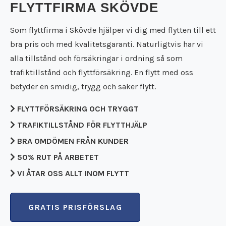
Städfirma Falköping
FLYTTFIRMA SKÖVDE
Flyttfirma Falun
Städfirma Falun
Flyttfirma Filipstad
Städfirma Filipstad
Som flyttfirma i Skövde hjälper vi dig med flytten till ett
Flyttfirma Flen
Städfirma Flen
bra pris och med kvalitetsgaranti. Naturligtvis har vi
Flyttfirma Forshaga
Städfirma Forshaga
alla tillstånd och försäkringar i ordning så som
Flyttfirma Gnesta
Städfirma Gnesta
trafiktillstånd och flyttförsäkring. En flytt med oss
Flyttfirma Götene
Städfirma Götene
Flyttfirma Grästorp
betyder en smidig, trygg och säker flytt.
Städfirma Grästorp
Flyttfirma Grums
Städfirma Grums
FLYTTFÖRSÄKRING OCH TRYGGT
Flyttfirma Gullspång
Städfirma Gullspång
Flyttfirma Hällefors
TRAFIKTILLSTÅND FÖR FLYTTHJÄLP
Städfirma Hällefors
Flyttfirma Hallsberg
Städfirma Hallsberg
BRA OMDÖMEN FRÅN KUNDER
Flyttfirma Hallstahammar
Städfirma Hallstahammar
50% RUT PÅ ARBETET
Flyttfirma Hammarö
Städfirma Hammarö
Flyttfirma Hjo
VI ÅTAR OSS ALLT INOM FLYTT
Städfirma Hjo
Flyttfirma Huddinge
Städfirma Huddinge
Flyttfirma Jakobsberg
Städfirma Jakobsberg
GRATIS PRISFÖRSLAG
Flyttfirma Kalmar
Städfirma Karlsborg
Flyttfirma Karlsborg
Städfirma Karlskoga