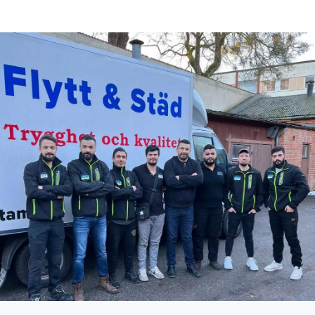
Flyttfirma Nacka
Städfirma Norberg
Flyttfirma Nora
Städfirma Norrköping
Flyttfirma Norberg
Städfirma Nyköping
Flyttfirma Norrköping
Städfirma Oxelösund
Flyttfirma Nybro
Städfirma Säffle
Flyttfirma Nyköping
Städfirma Sala
Flyttfirma Oskarshamn
Städfirma Skara
Flyttfirma Oxelösund
Städfirma Skinnskatteberg
Flyttfirma Säffle
Städfirma Skövde
Flyttfirma Sala
Städfirma Södertälje
Flyttfirma Sandviken
Städfirma Sollentuna
Flyttfirma Skara
Städfirma Solna
Flyttfirma Skinnskatteberg
Städfirma Stockholm
Flyttfirma Skövde
Städfirma Strängnäs
Flyttfirma Södertälje
Städfirma Surahammar
Flyttfirma Sollentuna
Städfirma Täby
Flyttfirma Solna
Städfirma Tibro
Flyttfirma Stockholm
Städfirma Tidaholm
Flyttfirma Strängnäs