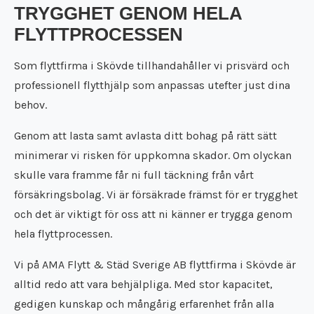
Städfirma Töreboda
TRYGGHET GENOM HELA
Flyttfirma Surahammar
Städfirma Trosa
FLYTTPROCESSEN
Flyttfirma Täby
Städfirma Uppsala
Flyttfirma Tibro
Städfirma Vara
Som flyttfirma i Skövde tillhandahåller vi prisvärd och
Flyttfirma Tidaholm
Städfirma Västerås
professionell flytthjälp som anpassas utefter just dina
Flyttfirma Töreboda
Städfirma Vingåker
Flyttfirma Trosa
behov.
Städfirma Örebro
Flyttfirma Uppsala
Genom att lasta samt avlasta ditt bohag på rätt sätt
Flyttfirma Vara
Flyttfirma Västerås
minimerar vi risken för uppkomna skador. Om olyckan
Flyttfirma Vingåker
skulle vara framme får ni full täckning från vårt
Flyttfirma Örebro
försäkringsbolag. Vi är försäkrade främst för er trygghet
och det är viktigt för oss att ni känner er trygga genom
hela flyttprocessen.
Vi på
AMA Flytt & Städ Sverige AB
flyttfirma i Skövde är
alltid redo att vara behjälpliga. Med stor kapacitet,
gedigen kunskap och mångårig erfarenhet från alla