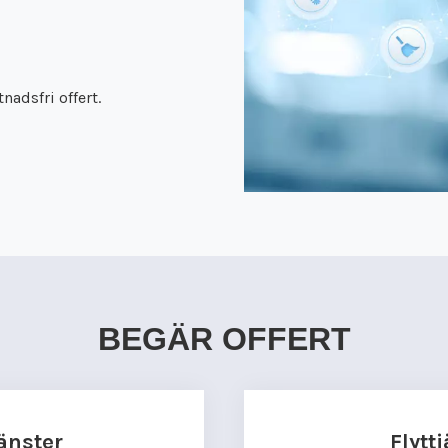
nadsfri offert.
BEGÄR OFFERT
änster
Flytt