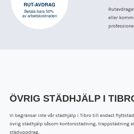
Rutavdraget
eller kommu
professionel
ÖVRIG STÄDHJÄLP I TIBR
Vi begränsar inte vår städhjälp i Tibro till endast flyttst
övrig städhjälp såsom kontorsstädning, trappstädning e
städuppdrag.