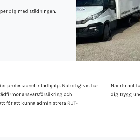
älper dig med städningen.
der professionell städhjälp. Naturligtvis har
När du anlit
städfirmor ansvarsförsäkring och
dig trygg und
att för att kunna administrera RUT-