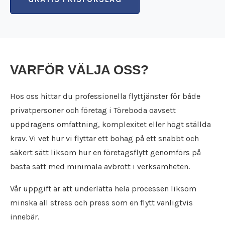
Flyttfirma Karlskoga
Städfirma Karlstad
Flyttfirma Karlstad
Städfirma Katrineholm
Flyttfirma Katrineholm
Städfirma Kil
Flyttfirma Kil
Städfirma Köping
Flyttfirma Kolsva
Städfirma Kristinehamn
VARFÖR VÄLJA OSS?
Flyttfirma Köping
Städfirma Kumla
Flyttfirma Kristinehamn
Städfirma Kungsängen
Flyttfirma Kumla
Hos oss hittar du professionella flyttjänster för både
Städfirma Kungsör
Flyttfirma Kungsängen
privatpersoner och företag i Töreboda oavsett
Städfirma Laxå
Flyttfirma Kungsör
Städfirma Lekeberg
uppdragens omfattning, komplexitet eller högt ställda
Flyttfirma Laxå
Städfirma Lidköping
krav. Vi vet hur vi flyttar ett bohag på ett snabbt och
Flyttfirma Lekeberg
Städfirma Lindesberg
säkert sätt liksom hur en företagsflytt genomförs på
Flyttfirma Lidköping
Städfirma Linköping
bästa sätt med minimala avbrott i verksamheten.
Flyttfirma Lindesberg
Städfirma Ljusnarsberg
Flyttfirma Linköping
Städfirma Mariestad
Vår uppgift är att underlätta hela processen liksom
Flyttfirma Ljusnarsberg
Städfirma Motala
minska all stress och press som en flytt vanligtvis
Flyttfirma Mariestad
Städfirma Nacka
Flyttfirma Motala
innebär.
Städfirma Nora