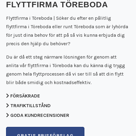
Städfirma Falköping
FLYTTFIRMA TÖREBODA
Flyttfirma Falun
Städfirma Falun
Flyttfirma Filipstad
Städfirma Filipstad
Flyttfirma i Töreboda | Söker du efter en pålitlig
Flyttfirma Flen
Städfirma Flen
flyttfirma i Töreboda eller runt Töreboda som är lyhörda
Flyttfirma Forshaga
Städfirma Forshaga
för just dina behov för att på så vis kunna erbjuda dig
Flyttfirma Gnesta
Städfirma Gnesta
precis den hjälp du behöver?
Flyttfirma Götene
Städfirma Götene
Flyttfirma Grästorp
Städfirma Grästorp
Du är då ett steg närmare lösningen för genom att
Flyttfirma Grums
Städfirma Grums
anlita vår flyttfirma i Töreboda kan du känna dig trygg
Flyttfirma Gullspång
Städfirma Gullspång
Flyttfirma Hällefors
genom hela flyttprocessen då vi ser till så att din flytt
Städfirma Hällefors
Flyttfirma Hallsberg
blir både smidig och kostnadseffektiv.
Städfirma Hallsberg
Flyttfirma Hallstahammar
Städfirma Hallstahammar
FÖRSÄKRADE
Flyttfirma Hammarö
Städfirma Hammarö
Flyttfirma Hjo
TRAFIKTILLSTÅND
Städfirma Hjo
Flyttfirma Huddinge
Städfirma Huddinge
GODA KUNDRECENSIONER
Flyttfirma Jakobsberg
Städfirma Jakobsberg
Flyttfirma Kalmar
Städfirma Karlsborg
Flyttfirma Karlsborg
GRATIS PRISFÖRSLAG
Städfirma Karlskoga