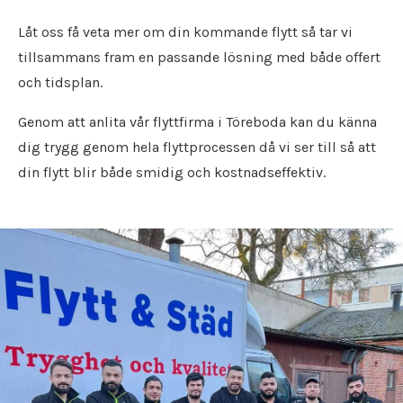
Flyttfirma Nacka
Städfirma Norberg
Flyttfirma Nora
Låt oss få veta mer om din kommande flytt så tar vi
Städfirma Norrköping
Flyttfirma Norberg
tillsammans fram en passande lösning med både offert
Städfirma Nyköping
Flyttfirma Norrköping
Städfirma Oxelösund
och tidsplan.
Flyttfirma Nybro
Städfirma Säffle
Flyttfirma Nyköping
Genom att anlita vår flyttfirma i Töreboda kan du känna
Städfirma Sala
Flyttfirma Oskarshamn
Städfirma Skara
dig trygg genom hela flyttprocessen då vi ser till så att
Flyttfirma Oxelösund
Städfirma Skinnskatteberg
din flytt blir både smidig och kostnadseffektiv.
Flyttfirma Säffle
Städfirma Skövde
Flyttfirma Sala
Städfirma Södertälje
Flyttfirma Sandviken
Städfirma Sollentuna
Flyttfirma Skara
Städfirma Solna
Flyttfirma Skinnskatteberg
Städfirma Stockholm
Flyttfirma Skövde
Städfirma Strängnäs
Flyttfirma Södertälje
Städfirma Surahammar
Flyttfirma Sollentuna
Städfirma Täby
Flyttfirma Solna
Städfirma Tibro
Flyttfirma Stockholm
Städfirma Tidaholm
Flyttfirma Strängnäs