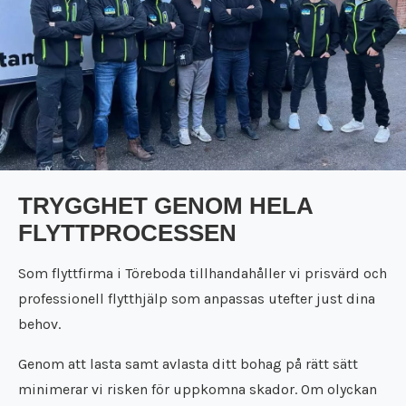
Städfirma Töreboda
Flyttfirma Surahammar
Städfirma Trosa
Flyttfirma Täby
Städfirma Uppsala
Flyttfirma Tibro
Städfirma Vara
Flyttfirma Tidaholm
Städfirma Västerås
Flyttfirma Töreboda
Städfirma Vingåker
Flyttfirma Trosa
Städfirma Örebro
Flyttfirma Uppsala
Flyttfirma Vara
Flyttfirma Västerås
TRYGGHET GENOM HELA
Flyttfirma Vingåker
FLYTTPROCESSEN
Flyttfirma Örebro
Som flyttfirma i Töreboda tillhandahåller vi prisvärd och
professionell flytthjälp som anpassas utefter just dina
behov.
Genom att lasta samt avlasta ditt bohag på rätt sätt
minimerar vi risken för uppkomna skador. Om olyckan