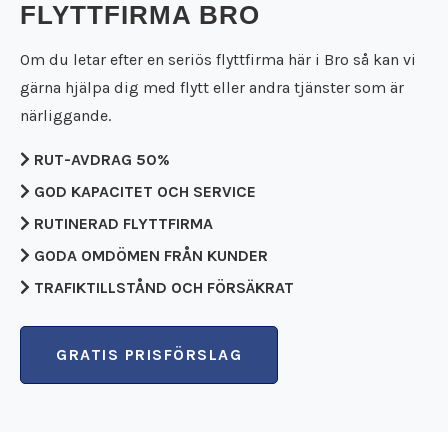
Städfirma Falköping
FLYTTFIRMA BRO
Flyttfirma Falun
Städfirma Falun
Flyttfirma Filipstad
Städfirma Filipstad
Om du letar efter en seriös flyttfirma här i Bro så kan vi
Flyttfirma Flen
Städfirma Flen
gärna hjälpa dig med flytt eller andra tjänster som är
Flyttfirma Forshaga
Städfirma Forshaga
närliggande.
Flyttfirma Gnesta
Städfirma Gnesta
Flyttfirma Götene
Städfirma Götene
RUT-AVDRAG 50%
Flyttfirma Grästorp
Städfirma Grästorp
GOD KAPACITET OCH SERVICE
Flyttfirma Grums
Städfirma Grums
Flyttfirma Gullspång
RUTINERAD FLYTTFIRMA
Städfirma Gullspång
Flyttfirma Hällefors
Städfirma Hällefors
GODA OMDÖMEN FRÅN KUNDER
Flyttfirma Hallsberg
Städfirma Hallsberg
TRAFIKTILLSTÅND OCH FÖRSÄKRAT
Flyttfirma Hallstahammar
Städfirma Hallstahammar
Flyttfirma Hammarö
Städfirma Hammarö
Flyttfirma Hjo
Städfirma Hjo
GRATIS PRISFÖRSLAG
Flyttfirma Huddinge
Städfirma Huddinge
Flyttfirma Jakobsberg
Städfirma Jakobsberg
Flyttfirma Kalmar
Städfirma Karlsborg
Flyttfirma Karlsborg
Städfirma Karlskoga