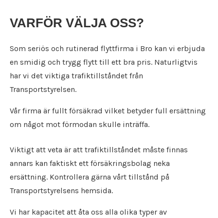
Flyttfirma Karlskoga
Städfirma Karlstad
Flyttfirma Karlstad
VARFÖR VÄLJA OSS?
Städfirma Katrineholm
Flyttfirma Katrineholm
Städfirma Kil
Flyttfirma Kil
Städfirma Köping
Som seriös och rutinerad flyttfirma i Bro kan vi erbjuda
Flyttfirma Kolsva
Städfirma Kristinehamn
en smidig och trygg flytt till ett bra pris. Naturligtvis
Flyttfirma Köping
Städfirma Kumla
har vi det viktiga trafiktillståndet från
Flyttfirma Kristinehamn
Städfirma Kungsängen
Transportstyrelsen.
Flyttfirma Kumla
Städfirma Kungsör
Flyttfirma Kungsängen
Städfirma Laxå
Vår firma är fullt försäkrad vilket betyder full ersättning
Flyttfirma Kungsör
Städfirma Lekeberg
om något mot förmodan skulle inträffa.
Flyttfirma Laxå
Städfirma Lidköping
Flyttfirma Lekeberg
Städfirma Lindesberg
Viktigt att veta är att trafiktillståndet måste finnas
Flyttfirma Lidköping
Städfirma Linköping
Flyttfirma Lindesberg
annars kan faktiskt ett försäkringsbolag neka
Städfirma Ljusnarsberg
Flyttfirma Linköping
ersättning. Kontrollera gärna vårt tillstånd på
Städfirma Mariestad
Flyttfirma Ljusnarsberg
Städfirma Motala
Transportstyrelsens hemsida.
Flyttfirma Mariestad
Städfirma Nacka
Flyttfirma Motala
Vi har kapacitet att åta oss alla olika typer av
Städfirma Nora