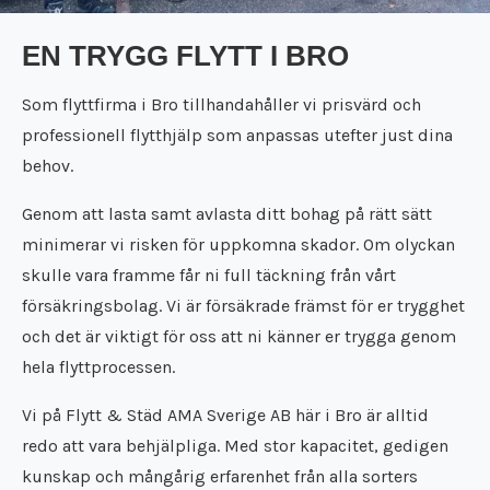
Städfirma Töreboda
Flyttfirma Surahammar
Städfirma Trosa
EN TRYGG FLYTT I BRO
Flyttfirma Täby
Städfirma Uppsala
Flyttfirma Tibro
Städfirma Vara
Som flyttfirma i Bro tillhandahåller vi prisvärd och
Flyttfirma Tidaholm
Städfirma Västerås
Flyttfirma Töreboda
professionell flytthjälp som anpassas utefter just dina
Städfirma Vingåker
Flyttfirma Trosa
behov.
Städfirma Örebro
Flyttfirma Uppsala
Genom att lasta samt avlasta ditt bohag på rätt sätt
Flyttfirma Vara
Flyttfirma Västerås
minimerar vi risken för uppkomna skador. Om olyckan
Flyttfirma Vingåker
skulle vara framme får ni full täckning från vårt
Flyttfirma Örebro
försäkringsbolag. Vi är försäkrade främst för er trygghet
och det är viktigt för oss att ni känner er trygga genom
hela flyttprocessen.
Vi på Flytt & Städ AMA Sverige AB här i Bro är alltid
redo att vara behjälpliga. Med stor kapacitet, gedigen
kunskap och mångårig erfarenhet från alla sorters