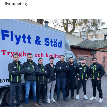
Flyttfirma Nacka
flyttuppdrag.
Städfirma Norberg
Flyttfirma Nora
Städfirma Norrköping
Flyttfirma Norberg
Städfirma Nyköping
Flyttfirma Norrköping
Städfirma Oxelösund
Flyttfirma Nybro
Städfirma Säffle
Flyttfirma Nyköping
Städfirma Sala
Flyttfirma Oskarshamn
Städfirma Skara
Flyttfirma Oxelösund
Städfirma Skinnskatteberg
Flyttfirma Säffle
Städfirma Skövde
Flyttfirma Sala
Städfirma Södertälje
Flyttfirma Sandviken
Städfirma Sollentuna
Flyttfirma Skara
Städfirma Solna
Flyttfirma Skinnskatteberg
Städfirma Stockholm
Flyttfirma Skövde
Städfirma Strängnäs
Flyttfirma Södertälje
Städfirma Surahammar
Flyttfirma Sollentuna
Städfirma Täby
Flyttfirma Solna
Städfirma Tibro
Flyttfirma Stockholm
Städfirma Tidaholm
Flyttfirma Strängnäs